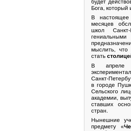
будет действо
Бога, который
В настоящее
месяцев обсл
школ Санкт
гениальным
предназначени
мыслить, что
стать
столице
В апреле 
экспериментал
Санкт-Петербу
в городе Пушк
Сельского ли
академии, вып
ставших осно
стран.
Нынешние уч
предмету «
Че