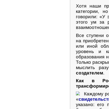
Хотя наши пр
категории, н
говорили: «У 
этого ум за 
взаимоотношен
Все ступени 
на приобретен
или иной обл
уровень и к
образования 
Только раскры
мыслить раз
создателем
.
Как в Ро
трансформиро
Каждому род
«
свидетельс
указано: его 