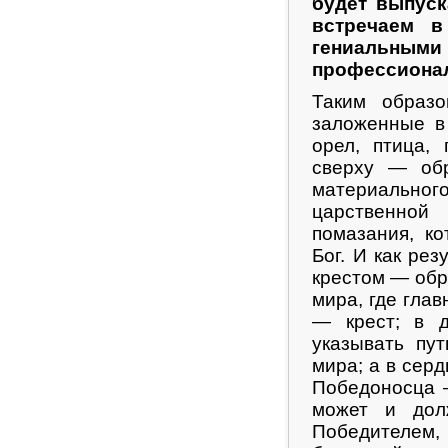
будет выпуск
встречаем в
гениальными
профессионал
Таким образо
заложенные в
орел, птица,
сверху — об
материальн
царственной
помазания, к
Бог. И как ре
крестом — обр
мира, где гла
— крест; в д
указывать пу
мира; а в сер
Победоносца 
может и дол
Победителем,