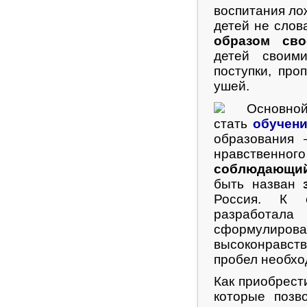
воспитания ло
детей не слов
образом сво
детей своим
поступки, пр
ушей.
Основной ж
стать
обучен
образования
нравственн
соблюдающи
быть назван
Россия. К с
разработал
сформули
высоконравств
пробел необхо
Как приобрест
которые позв