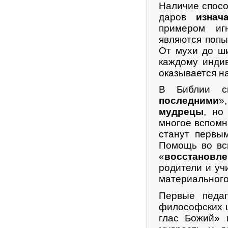
Наличие спосо
даров
изнач
примером иг
являются попы
От мухи до ш
каждому индив
оказывается н
В Библии с
последними
»
мудрецы
, но
многое вспомни
станут первы
Помощь во вс
«
восстановле
родители и уч
материального
Первые педаг
философских 
глас Божий» 