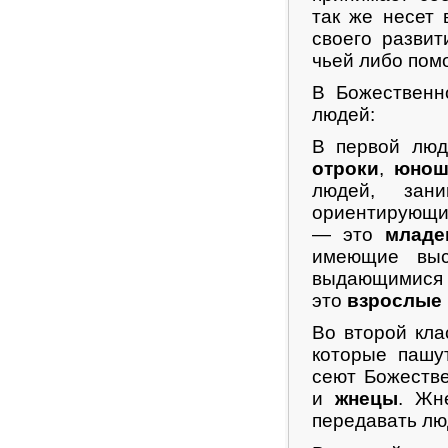
так же несет
своего развит
чьей либо пом
В Божественн
людей:
В первой люд
отроки
,
юнош
людей, зан
ориентирующи
— это
младе
имеющие выс
выдающимися 
это
взрослые
Во второй кла
которые пашу
сеют Божеств
и
жнецы
. Жн
передавать лю