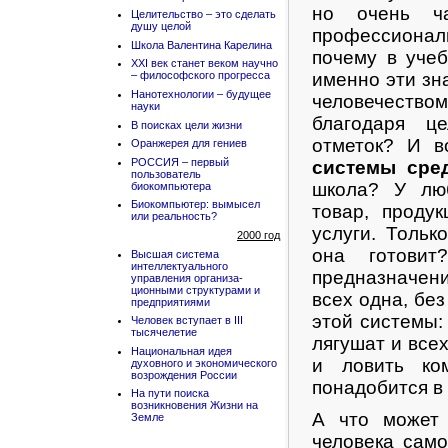
но очень ч
Целительство – это сделать
душу целой
профессионал
Школа Валентина Карелина
почему в уче
XXI век станет веком научно
именно эти зн
– философского прогресса
Нанотехнологии – будущее
человечество
науки
благодаря ц
В поисках цели жизни
отметок? И в
Оранжерея для гениев
РОССИЯ – первый
системы сре
пользователь
школа? У люб
биокомпьютера
Биокомпьютер: вымысел
товар, продук
или реальность?
услуги. Тольк
2000 год
она готови
Высшая система
интеллектуального
предназначени
управления организа-
ционными структурами и
всех одна, бе
предприятиями
этой системы:
Человек вступает в III
тысячелетие
лягушат и всех
Национальная идея
и ловить ко
духовного и экономического
возрождения России
понадобится в
На пути поиска
возникновения Жизни на
А что может 
Земле
человека само