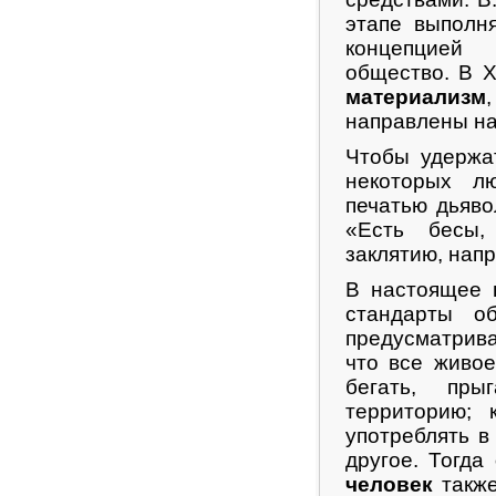
этапе выполн
концепцией 
общество. В Х
материализм
направлены н
Чтобы удержа
некоторых л
печатью дьяво
«Есть бесы,
заклятию, нап
В настоящее 
стандарты о
предусматрива
что все живое
бегать, пры
территорию; 
употреблять в
другое. Тогда
человек
также