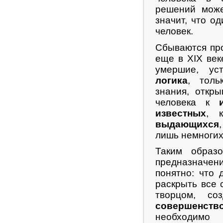
решений може
значит, что о
человек.
Сбываются про
еще в XIX век
умершие, ус
логика
, тол
знания, откры
человека к
известных
, 
выдающихся
лишь немногих
Таким образ
предназначен
понятно: что 
раскрыть все 
творцом, со
совершенств
необходимо