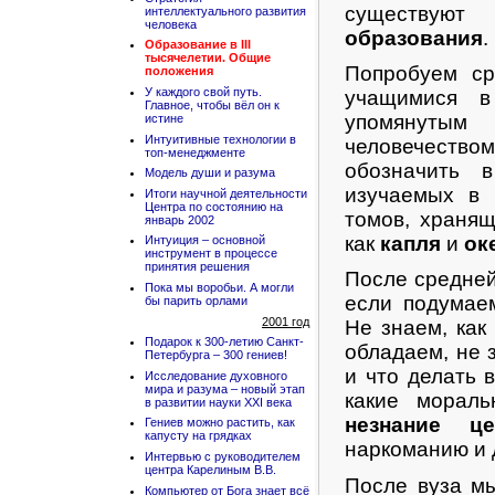
существую
интеллектуального развития
человека
образования
.
Образование в III
тысячелетии. Общие
Попробуем ср
положения
У каждого свой путь.
учащимися в
Главное, чтобы вёл он к
упомянутым
истине
Интуитивные технологии в
человечест
топ-менеджменте
обозначить 
Модель души и разума
изучаемых в 
Итоги научной деятельности
Центра по состоянию на
томов, храня
январь 2002
как
капля
и
ок
Интуиция – основной
инструмент в процессе
принятия решения
После средней
Пока мы воробьи. А могли
если подумае
бы парить орлами
2001 год
Не знаем, как
Подарок к 300-летию Санкт-
обладаем, не 
Петербурга – 300 гениев!
и что делать 
Исследование духовного
мира и разума – новый этап
какие морал
в развитии науки XXI века
незнание ц
Гениев можно растить, как
капусту на грядках
наркоманию и
Интервью с руководителем
центра Карелиным В.В.
После вуза м
Компьютер от Бога знает всё