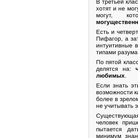
В третьей клас
хотят и не могу
могут, к
могуществен
Есть и четвер
Пифагор, а за
интуитивные 
типами разума
По пятой клас
делятся на:
любимых
.
Если знать эт
возможности к
более в зрело
не учитывать 
Существующая 
человек при
пытается да
минимум знан