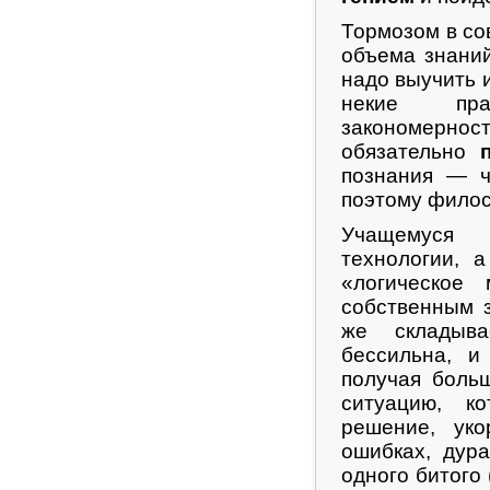
Тормозом в со
объема знаний
надо выучить 
некие пра
закономерно
обязательно
познания — ч
поэтому филос
Учащемуся 
технологии, 
«логическое
собственным 
же складыва
бессильна, 
получая больш
ситуацию, к
решение, уко
ошибках, дура
одного битого