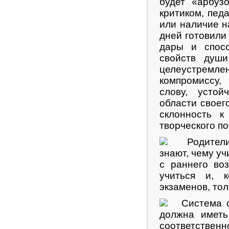
будет «арбуз
критиком, пед
или наличие н
дней готовили
дары и спосо
свойств души
целеустремл
компромиссу,
слову, устой
области своег
склонность к
творческого п
Родители, 
знают, чему уч
с раннего во
учиться и, 
экзаменов, то
Система об
должна иметь
соответствен