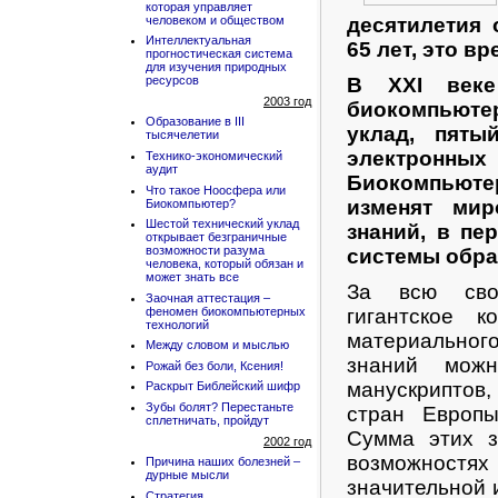
которая управляет
десятилетия 
человеком и обществом
Интеллектуальная
65 лет, это в
прогностическая система
для изучения природных
В XXI веке
ресурсов
2003 год
биокомпьют
Образование в III
уклад, пяты
тысячелетии
электронны
Технико-экономический
аудит
Биокомпьют
Что такое Ноосфера или
изменят мир
Биокомпьютер?
Шестой технический уклад
знаний, в пе
открывает безграничные
возможности разума
системы обра
человека, который обязан и
может знать все
За всю сво
Заочная аттестация –
феномен биокомпьютерных
гигантское 
технологий
материального
Между словом и мыслью
знаний можн
Рожай без боли, Ксения!
манускриптов
Раскрыт Библейский шифр
Зубы болят? Перестаньте
стран Европы
сплетничать, пройдут
Сумма этих з
2002 год
возможностях
Причина наших болезней –
дурные мысли
значительной 
Стратегия