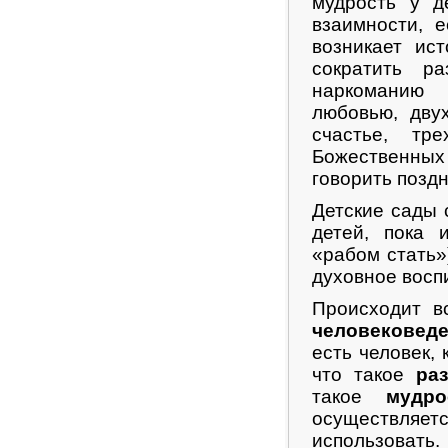
мудрость у д
взаимности, 
возникает ис
сократить ра
наркоманию 
любовью, дву
счастье, тр
Божественных
говорить поздн
Детские сады
детей, пока 
«рабом стать»
духовное восп
Происходит в
человековед
есть человек,
что такое
ра
такое
мудро
осуществляет
использовать.