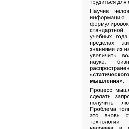
трудиться для
Научив чел
информацию 
формулировок
стандартной
учебных года
пределах ж
знаниями из н
увеличить во
науке, биз
распростран
«
статическо
мышления
».
Процесс мышл
сделать зап
получить лю
Проблема толь
это вновь с
технологии 
человека в 