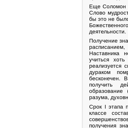
Еще Соломон 
Слово мудрост
бы это не был
Божественно
деятельности.
Получение зна
расписанием,
Наставника 
учиться хот
реализуется с
дураком пом
бесконечен. 
получить де
образование 
разума, духов
Срок I этапа 
классе сост
совершенствов
получения зн