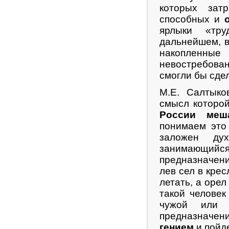
которых зат
способных и
ярлыки «тру
дальнейшем, в
накопленны
невостребован
смогли бы сде
М.Е. Салтык
смысл которой
России меш
понимаем это 
заложен ду
занимающий
предназначени
лев сел в крес
летать, а орел
такой человек
чужой ил
предназначен
гением
и пойде