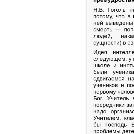
Н.В. Гоголь 
потому, что в
ней выведены
смерть — поп
людей, нак
сущности) в св
Идея интелле
следующем: у 
школе и инст
были ученик
сдвигаемся н
учеников и п
первому челов
Бог. Учитель
посредники за
надо организ
Учителем, кл
бы Господь Б
проблемы дете