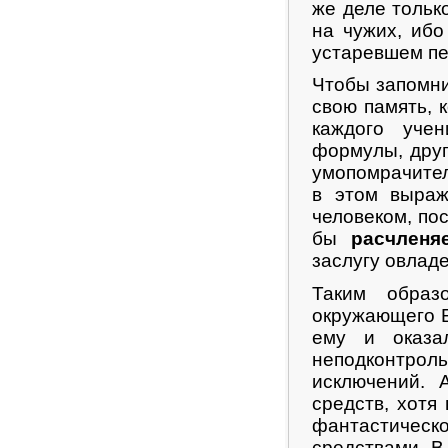
же деле тольк
на чужих, иб
устаревшем пе
Чтобы запомни
свою память, 
каждого уче
формулы, друг
умопомрачите
в этом выраж
человеком, по
бы
расчленя
заслугу овлад
Таким образ
окружающего Б
ему и оказа
неподконтро
исключений. 
средств, хотя
фантастическо
средствами. В