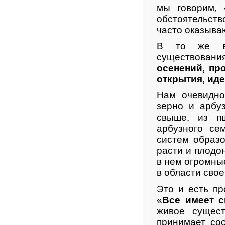
мы говорим, 
обстоятельст
часто оказыва
В то же вр
существован
осенений, пр
открытия, ид
Нам очевидно
зерно и арбу
свыше, из п
арбузного се
систем образо
расти и плодо
в нем огромны
в области сво
Это и есть пр
«
Все имеет 
живое сущес
принимает со