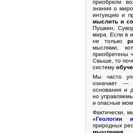
приобрели во
знания о миро
интуицию и п
мыслить и со
Пушкин, Суво
мира. Если в 
не только
р
мыслями, к
приобретены ч
Свыше, то поч
систему
обуч
Мы часто у
означает — 
основания и 
но управляем
и опасные мом
Фактически, м
«Геологии и
природных ре
мышления
.