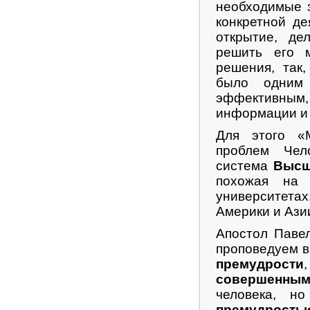
необходимые з
конкретной де
открытие, де
решить его 
решения, так
было одним
эффективным
информации и 
Для этого «
проблем Чел
система
Высш
похожая на 
университетах
Америки и Ази
Апостол Паве
проповедуем в
премудрости
совершенны
человека, н
премудрость