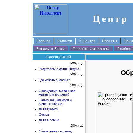
Центр
Главная
Новости
О Центре
Проекты
При
Беседы с Богом
Геология интеллекта
Подбор 
Список статей
2007 год
Родителям о детях Индиго
Обр
2006 год
Где искать счастье?
2005 год
Сновидения: маленькая
жизнь или иллюзия?
Национальная идея и
качество жизни
Дети Индиго
Семья
Дети в семье
2004 год
Социальная система,