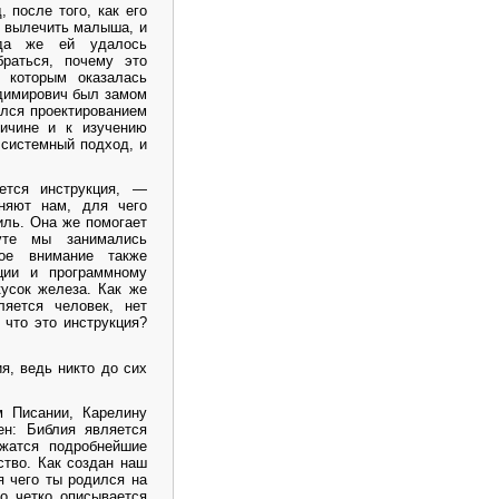
 после того, как его
и вылечить малыша, и
гда же ей удалось
браться, почему это
д которым оказалась
димирович был замом
ался проектированием
ричине и к изучению
 системный подход, и
ется инструкция, —
няют нам, для чего
иль. Она же помогает
туте мы занимались
бое внимание также
ации и программному
усок железа. Как же
ляется человек, нет
 что это инструкция?
я, ведь никто до сих
м Писании, Карелину
ен: Библия является
ржатся подробнейшие
ство. Как создан наш
я чего ты родился на
но четко описывается