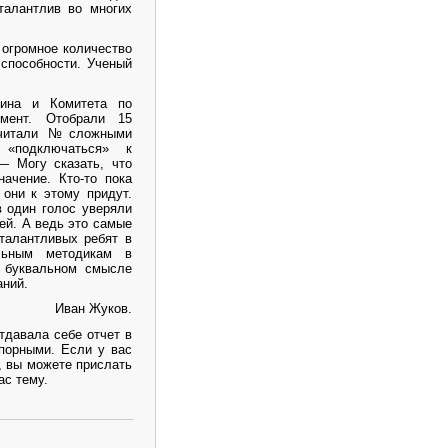
 талантлив во многих
 огромное количество
 способности. Ученый
ина и Комитета по
имент. Отобрали 15
 считали №сложными
«подключаться» к
— Могу сказать, что
ачение. Кто-то пока
 они к этому придут.
в один голос уверяли
ней. А ведь это самые
талантливых ребят в
льным методикам в
в буквальном смысле
аний.
Иван Жуков.
отдавала себе отчет в
спорными. Если у вас
, вы можете прислать
ас тему.