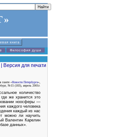
Т»
евая книга
е
Философия души
 газете «
Новости Петербурга
»,
бург, №15 (183), апрель 2001г.
ссальное количество
 где же хранится это
твовании ноосферы —
ния каждого человека
ждения каждый из нас
от можно ли научить
ный Валентин Карелин
«базе данных».