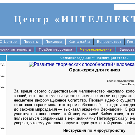
Центр «ИНТЕЛЛЕК
О Центре
Проекты
Примеры
Карта сайта
Вопрос-ответ
Гост
логия интеллекта
Подбор персонала
Человековедение
Здоровь
Человековедение ::: Публикации статей
год
Оранжерея для гениев
о
год
Статья опубликована в
Санкт Петер
год
За время своего существования человечество накопило коло
знаний, вот только ученые долгое время не могли определить,
несметное информационное богатство. Первым идею о сущес
гигантского хранилища, в котором собрано всё — от даты рожде
до законов мироздания — высказал академик Вернадский. С ро
участвует в пополнении этой «виртуальной библиотеки», а в
пользоваться собранными в ней знаниями? Петербургский уче
уверяет, что ему удалось получить «доступ» к этой уникальной 
год
Инструкция по мироустройству