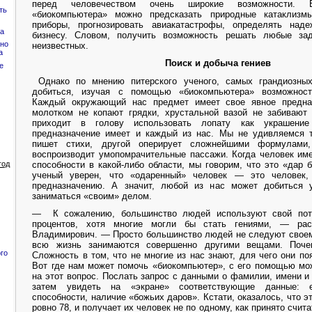
перед человечеством очень широкие возможности
ть
«биокомпьютера» можно предсказать природные катаклизмы
приборы, прогнозировать авиакатастрофы, определять над
на
бизнесу. Словом, получить возможность решать любые за
чно
неизвестных.
а
Поиск и добыча гениев
е
Однако по мнению питерского ученого, самых грандиозных
добиться, изучая с помощью «биокомпьютера» возможност
Каждый окружающий нас предмет имеет свое явное предназ
молотком не копают грядки, хрустальной вазой не забивают 
приходит в голову использовать лопату как украшение
предназначение имеет и каждый из нас. Мы не удивляемся т
пишет стихи, другой оперирует сложнейшими формулами
воспроизводит умопомрачительные пассажи. Когда человек им
способности в какой-либо области, мы говорим, что это «дар 
год
ученый уверен, что «одаренный» человек — это человек
предназначению. А значит, любой из нас может добиться 
заниматься «своим» делом.
— К сожалению, большинство людей используют свой пот
процентов, хотя многие могли бы стать гениями, — рас
Владимирович. — Просто большинство людей не следуют своем
всю жизнь занимаются совершенно другими вещами. Поче
го
Сложность в том, что не многие из нас знают, для чего они по
Вот где нам может помочь «биокомпьютер», с его помощью мо
на этот вопрос. Послать запрос с данными о фамилии, имени и 
затем увидеть на «экране» соответствующие данные: е
способности, наличие «божьих даров». Кстати, оказалось, что 
ровно 78, и получает их человек не по одному, как принято считат