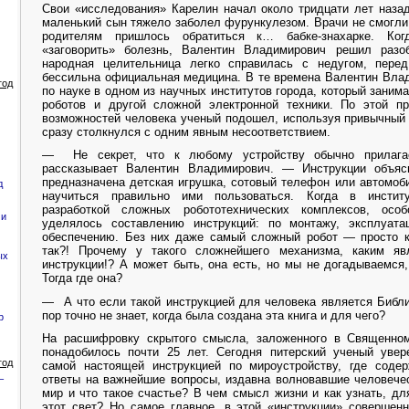
Свои «исследования» Карелин начал около тридцати лет назад,
маленький сын тяжело заболел фурункулезом. Врачи не смогл
родителям пришлось обратиться к… бабке-знахарке. Ко
«заговорить» болезнь, Валентин Владимирович решил разо
народная целительница легко справилась с недугом, пере
бессильна официальная медицина. В те времена Валентин Вла
год
по науке в одном из научных институтов города, который заним
роботов и другой сложной электронной техники. По этой п
возможностей человека ученый подошел, используя привычный
сразу столкнулся с одним явным несоответствием.
— Не секрет, что к любому устройству обычно прилага
рассказывает Валентин Владимирович. — Инструкции объяс
предназначена детская игрушка, сотовый телефон или автомоб
д
научиться правильно ими пользоваться. Когда в инсти
разработкой сложных робототехнических комплексов, осо
 и
уделялось составлению инструкций: по монтажу, эксплуат
обеспечению. Без них даже самый сложный робот — просто к
так?! Прочему у такого сложнейшего механизма, каким яв
ых
инструкции!? А может быть, она есть, но мы не догадываемся,
Тогда где она?
— А что если такой инструкцией для человека является Библи
пор точно не знает, когда была создана эта книга и для чего?
р
На расшифровку скрытого смысла, заложенного в Священно
понадобилось почти 25 лет. Сегодня питерский ученый увер
год
самой настоящей инструкцией по мироустройству, где соде
ответы на важнейшие вопросы, издавна волновавшие человече
–
мир и что такое счастье? В чем смысл жизни и как узнать, дл
этот свет? Но самое главное, в этой «инструкции» совершен