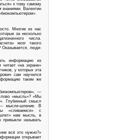
ться» к тому самому
м знаниями. Валентин
«биокомпьютером».
осто. Многие из нас
оторые за несколько
тизначного числа.
счета» мозг такого
? Оказывается, люди-
вать информацию из
 читает «на экране»
тчиков, у которых эта
ирович сам научился
информацию таким же
биокомпьютером», —
 слово «мысль»? «Мы
м». Глубинный смысл
 — мысле-шление. В
мы «сливаемся» с
«шлет» нам мысль, в
ы привыкли называть
ачем всё это нужно?»
информации открывает