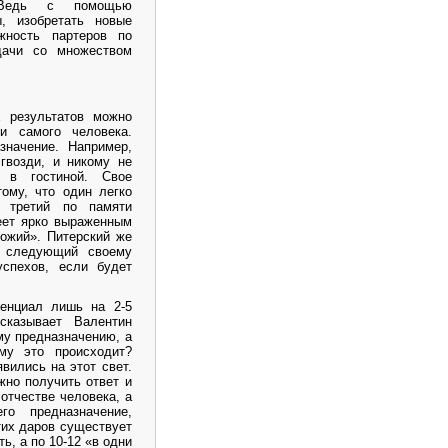
. Ведь с помощью
, изобретать новые
ежность партеров по
дачи со множеством
 результатов можно
и самого человека.
начение. Например,
гвозди, и никому не
 в гостиной. Свое
ому, что один легко
, третий по памяти
еет ярко выраженным
божий». Питерский же
, следующий своему
успехов, если будет
енциал лишь на 2-5
сказывает Валентин
у предназначению, а
му это происходит?
явились на этот свет.
жно получить ответ и
отчестве человека, а
го предназначение,
этих даров существует
ь, а по 10-12 «в одни