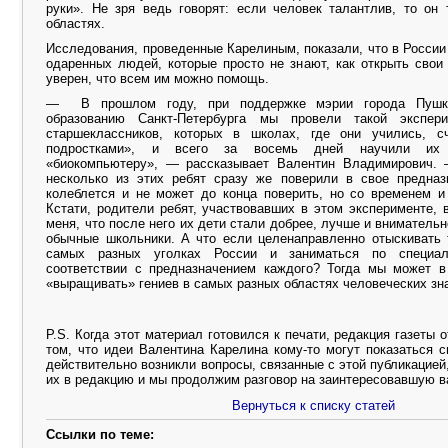
руки». Не зря ведь говорят: если человек талантлив, то он
областях.
Исследования, проведенные Карелиным, показали, что в России
одаренных людей, которые просто не знают, как открыть свои
уверен, что всем им можно помощь.
— В прошлом году, при поддержке мэрии города Пушк
образованию Санкт-Петербурга мы провели такой экспер
старшеклассников, которых в школах, где они учились,
подростками», и всего за восемь дней научили их 
«биокомпьютеру», — рассказывает Валентин Владимирович. 
несколько из этих ребят сразу же поверили в свое предназн
колеблется и не может до конца поверить, но со временем и
Кстати, родители ребят, участвовавших в этом эксперименте, 
меня, что после него их дети стали добрее, лучше и вниматель
обычные школьники. А что если целенаправленно отыскивать 
самых разных уголках России и заниматься по специа
соответствии с предназначением каждого? Тогда мы может 
«выращивать» гениев в самых разных областях человеческих зн
P.S. Когда этот материал готовился к печати, редакция газеты 
том, что идеи Валентина Карелина кому-то могут показаться 
действительно возникли вопросы, связанные с этой публикацией
их в редакцию и мы продолжим разговор на заинтересовавшую в
Вернуться к списку статей
Ссылки по теме: