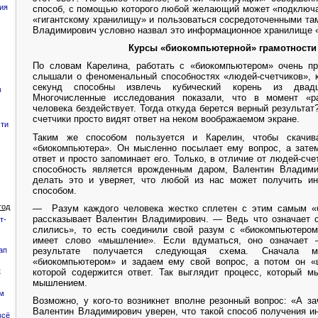
ия
способ, с помощью которого любой желающий может «подключа
«гигантскому хранилищу» и пользоваться сосредоточенными та
Владимирович условно назвал это информационное хранилище 
Курсы «биокомпьютерной» грамотности
По словам Карелина, работать с «биокомпьютером» очень пр
слышали о феноменальный способностях «людей-счетчиков», к
секунд способны извлечь кубический корень из двадца
в
Многочисленные исследования показали, что в момент «ра
человека бездействует. Тогда откуда берется верный результат
счетчики просто видят ответ на неком воображаемом экране.
сти
Таким же способом пользуется и Карелин, чтобы скачи
«биокомпьютера». Он мысленно посылает ему вопрос, а затем
ответ и просто запоминает его. Только, в отличие от людей-сче
способность является врожденным даром, Валентин Владим
делать это и уверяет, что любой из нас может получить 
способом.
год
— Разум каждого человека жестко сплетен с этим самым «
рассказывает Валентин Владимирович. — Ведь что означает
т-
слились», то есть соединили свой разум с «биокомпьютеро
имеет слово «мышление». Если вдуматься, оно означает
ап
результате получается следующая схема. Сначала 
«биокомпьютером» и задаем ему свой вопрос, а потом он 
которой содержится ответ. Так выглядит процесс, который м
к
мышлением.
ем
Возможно, у кого-то возникнет вполне резонный вопрос: «А з
Валентин Владимирович уверен, что такой способ получения 
всё