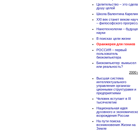
Целительство – это сдела
душу целой
Школа Валентина Карели
XXI век станет веком нау
– философского прогресс
Нанотехнологии – будуще
науки
В поисках цели жизни
Оранжерея для гениев
РОССИЯ – первый
пользователь
биокомпьютера
Биокомпьютер: вымысел
или реальность?
2000 
Высшая система
интеллектуального
управления организа-
ционными структурами и
предприятиями
Человек вступает в III
тысячелетие
Национальная идея
духовного и экономическо
возрождения России
На пути поиска
возникновения Жизни на
Земле