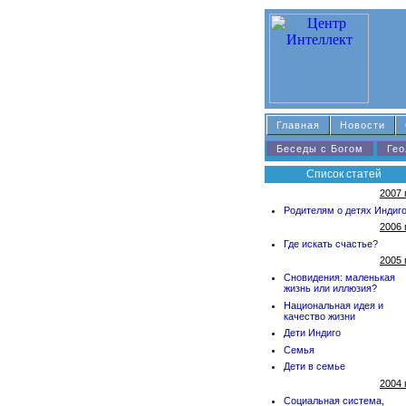
Главная
Новости
Беседы с Богом
Гео
Список статей
2007 
Родителям о детях Индиг
2006 
Где искать счастье?
2005 
Сновидения: маленькая
жизнь или иллюзия?
Национальная идея и
качество жизни
Дети Индиго
Семья
Дети в семье
2004 
Социальная система,