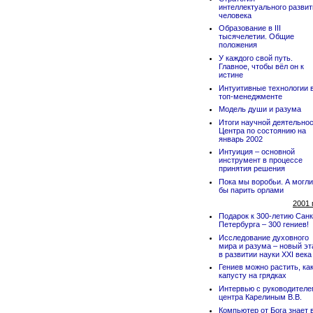
интеллектуального развит
человека
Образование в III
тысячелетии. Общие
положения
У каждого свой путь.
Главное, чтобы вёл он к
истине
Интуитивные технологии 
топ-менеджменте
Модель души и разума
Итоги научной деятельно
Центра по состоянию на
январь 2002
Интуиция – основной
инструмент в процессе
принятия решения
Пока мы воробьи. А могли
бы парить орлами
2001 
Подарок к 300-летию Санк
Петербурга – 300 гениев!
Исследование духовного
мира и разума – новый эт
в развитии науки XXI века
Гениев можно растить, ка
капусту на грядках
Интервью с руководител
центра Карелиным В.В.
Компьютер от Бога знает 