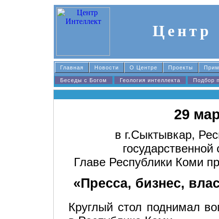
Центр
Главная
Новости
О Центре
Проекты
При
Беседы с Богом
Геология интеллекта
Подбор 
29 мар
в г.Сыктывкар, Ре
государственной 
Главе Республики Коми п
«Пресса, бизнес, вла
Круглый стол поднимал во