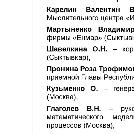
Карелин Валентин В
Мыслительного центра «И
Мартыненко Владими
фирмы «Енмар» (Сыктывк
Шавелкина О.Н.
– корр
(Сыктывкар),
Пронина Роза Трофимо
приемной Главы Республи
Кузьменко О.
– генера
(Москва),
Глаголев В.Н.
– руков
математического модел
процессов (Москва),